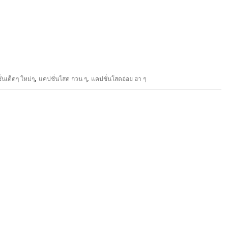
,
,
่นเด็ดๆ ใหม่ๆ
แคปชั่นโสด กวน ๆ
แคปชั่นโสดอ่อย ฮา ๆ