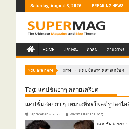
Skip
ยน คำคมการเรียน มุ่งสู่เป้าหมายสร้างแรงบันดาลใจ
แคปชั่นภาษาอังกฤษ โพสต
Saturday, August 8, 2026
BREAKING NEWS
to
content
HOME
แคปชั่น
คำคม
คำอวยพร
You are here
Home
แคปชั่นฮาๆ คลายเครียด
Tag:
แคปชั่นฮาๆ คลายเครียด
แคปชั่นอ่อยฮา ๆ เหมาะที่จะโพสต์รูปลงไอจ
September 8, 2023
Webmaster TheDog
แคปชั่นอ่อยฮา ๆ 