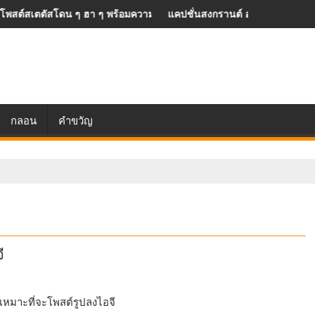
์สเตตัสโดน ๆ ฮา ๆ พร้อมความหมายดูอินเตอร์
แคปชั่นสงกรานต์ อ่อยน่ารัก ๆ คนโสดต
กลอน
คำขวัญ
ี
เหมาะที่จะโพสต์รูปลงไอจี