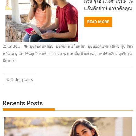
กวน ๆ เอาไว้เต๊าะรุ่นพี่ ไจ
แอ้นคือยักษ์ น่ารักคือคุณ
READ MORE
,
,
,
แคปชั่น
มุขจีบคนที่ชอบ
มุขจีบแฟน ในแชท
มุขหยอดแฟน เขินๆ
มุขเสี่ยว
,
,
,
หวั่นไหว
แคปชั่นมุกจีบรุ่นพี่ ฮา ๆ กวน ๆ
แคปชั่นเต๊าะกวนๆ
แคปชั่นเสี่ยว มุกจีบรุ่น
พี่แบบฮา
Posts
Older posts
navigation
Recents Posts