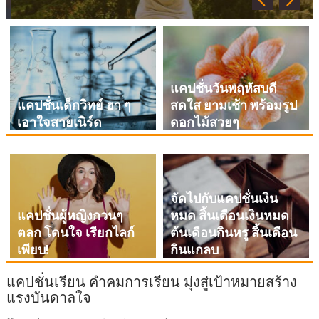
แคปชั่นวันพฤหัสบดี
แคปชั่นเด็กวิทย์ ฮา ๆ
สดใส ยามเช้า พร้อมรูป
เอาใจสายเนิร์ด
ดอกไม้สวยๆ
จัดไปกับแคปชั่นเงิน
แคปชั่นผู้หญิงกวนๆ
หมด สิ้นเดือนเงินหมด
ตลก โดนใจ เรียกไลก์
ต้นเดือนกินหรู สิ้นเดือน
เพียบ!
กินแกลบ
แคปชั่นเรียน คำคมการเรียน มุ่งสู่เป้าหมายสร้าง
แรงบันดาลใจ