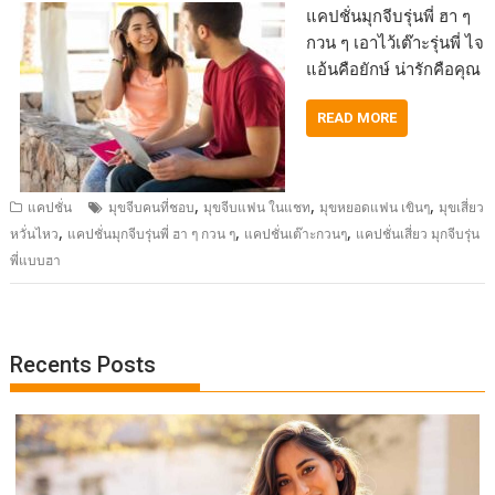
แคปชั่นมุกจีบรุ่นพี่ ฮา ๆ
กวน ๆ เอาไว้เต๊าะรุ่นพี่ ไจ
แอ้นคือยักษ์ น่ารักคือคุณ
READ MORE
,
,
,
แคปชั่น
มุขจีบคนที่ชอบ
มุขจีบแฟน ในแชท
มุขหยอดแฟน เขินๆ
มุขเสี่ยว
,
,
,
หวั่นไหว
แคปชั่นมุกจีบรุ่นพี่ ฮา ๆ กวน ๆ
แคปชั่นเต๊าะกวนๆ
แคปชั่นเสี่ยว มุกจีบรุ่น
พี่แบบฮา
Recents Posts