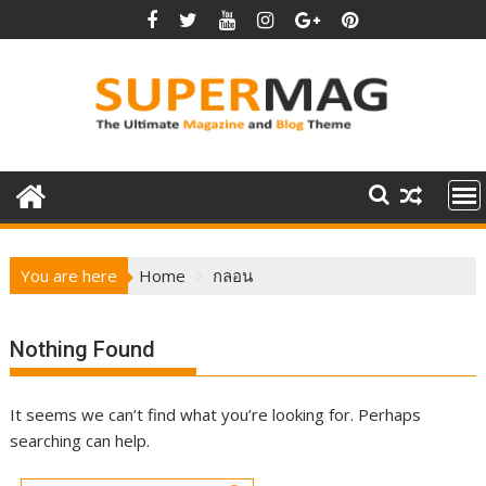
Skip
to
content
You are here
Home
กลอน
Nothing Found
It seems we can’t find what you’re looking for. Perhaps
searching can help.