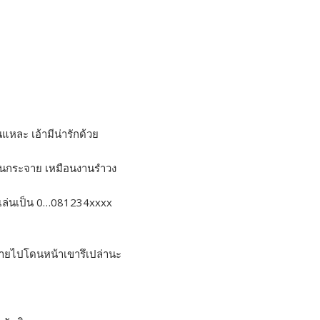
แหละ เอ้ามีน่ารักด้วย
ดิ้นกระจาย เหมือนงานรำวง
เล่นเป็น 0…081234xxxx
ายไปโดนหน้าเขารึเปล่านะ