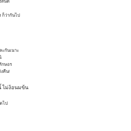
งสันติ
 ก็ว่ากันไป
ุละกันเนาะ
ิ
ทักษอร
งคืน!
 ไม่ง้อนมข้น
อดไป