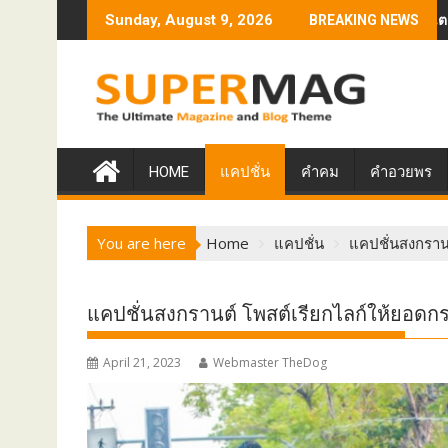
Skip
่เป้าหมายสร้างแรงบันดาลใจ
แคปชั่นภาษาอังกฤษ โพสต์สเตตัสโดน ๆ ฮา ๆ พร้
Sunday, August 9, 2026
BREAKING NEWS
to
content
HOME
แคปชั่น
คำคม
คำอวยพร
You are here
Home
แคปชั่น
แคปชั่นสงกราน
แคปชั่นสงกรานต์ โพสต์เรียกไลก์ให้ยอดก
April 21, 2023
Webmaster TheDog