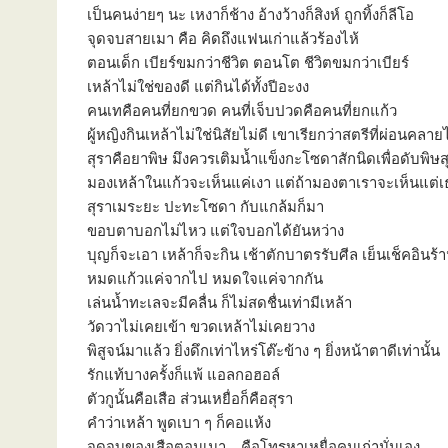
เป็นคนง่ายๆ นะ เหงาก็ช้าง อ้างว้างก็สิงห์ ถูกทิ้งก็ลีโอ
จุดจบสายเมา คือ คิดถึงแฟนเก่าแล้วร้องไห้
ตอนเด็ก เบียร์ขมกว่าชีวิต ตอนโต ชีวิตขมกว่าเบียร์
เหล้าไม่ใช่ของดี แต่กินได้ทั้งปีอะงง
คนเทคือคนที่ยกขวด คนที่เจ็บปวดคือคนที่ยกแก้ว
ผู้หญิงกินเหล้าไม่ใช่นิสัยไม่ดี เขาเรียกว่าสตรีที่ผ่อนคลา
สุราคือยาพิษ มึงควรเติมน้ำแข็งกะโซดาสักนิดเพื่อดับพิษส
มองเหล้าในแก้วจะเห็นแค่เงา แต่ถ้ามองตาเราจะเห็นแต่เ
สุราเมระยะ ปะทะโซดา กับแกล้มก็มา
ขอบตาบอกไม่ไหว แต่ใจบอกได้ยันหว่าง
บุญก็จะเอา เหล้าก็จะกิน เช้าตักบาตรรับศีล เย็นเช็คอินร้
หมดแก้วแค่จากไป หมดใจแค่จากกัน
เล่นน้ำทะเลจะมีคลื่น ก็ไม่สดชื่นเท่ามีเหล้า
วัดวาไม่เคยเข้า ขวดเหล้าไม่เคยวาง
พิสูจน์มาแล้ว ยิ่งดึกเท่าไหร่โต๊ะข้าง ๆ ยิ่งหน้าตาดีเท่านั้น
รักแท้บางครั้งก็แพ้ แอลกอฮอล์
ตัวกูนั้นคือเสือ ส่วนเหยื่อก็คือสุรา
คำว่าเหล้า พูดเบา ๆ ก็คอแห้ง
จุดจบของเสือตอนเมา… คือโทรหาเหยื่อคนเก่านั่นเอง