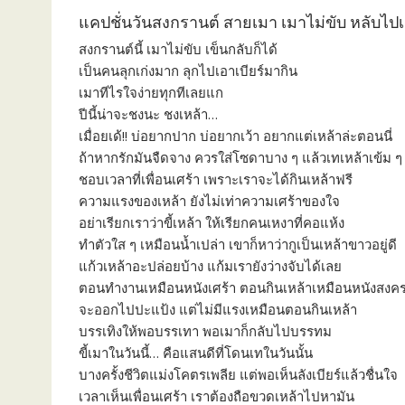
แคปชั่นวันสงกรานต์ สายเมา เมาไม่ขับ หลับไป
สงกรานต์นี้ เมาไม่ขับ เข็นกลับก็ได้
เป็นคนลุกเก่งมาก ลุกไปเอาเบียร์มากิน
เมาทีไรใจง่ายทุกทีเลยแก
ปีนี้น่าจะชงนะ ชงเหล้า…
เมื่อยเด้!! บ่อยากปาก บ่อยากเว้า อยากแต่เหล้าล่ะตอนนี่
ถ้าหากรักมันจืดจาง ควรใส่โซดาบาง ๆ แล้วเทเหล้าเข้ม ๆ
ชอบเวลาที่เพื่อนเศร้า เพราะเราจะได้กินเหล้าฟรี
ความแรงของเหล้า ยังไม่เท่าความเศร้าของใจ
อย่าเรียกเราว่าขี้เหล้า ให้เรียกคนเหงาที่คอแห้ง
ทำตัวใส ๆ เหมือนน้ำเปล่า เขาก็หาว่ากูเป็นเหล้าขาวอยู่ดี
แก้วเหล้าอะปล่อยบ้าง แก้มเรายังว่างจับได้เลย
ตอนทำงานเหมือนหนังเศร้า ตอนกินเหล้าเหมือนหนังสงค
จะออกไปปะแป้ง แต่ไม่มีแรงเหมือนตอนกินเหล้า
บรรเทิงให้พอบรรเทา พอเมาก็กลับไปบรรทม
ขี้เมาในวันนี้… คือแสนดีที่โดนเทในวันนั้น
บางครั้งชีวิตแม่งโคตรเพลีย แต่พอเห็นลังเบียร์แล้วชื่นใจ
เวลาเห็นเพื่อนเศร้า เราต้องถือขวดเหล้าไปหามัน