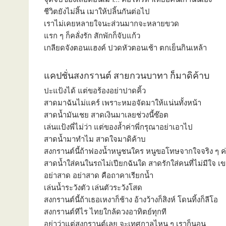
ชีวิตยังไม่สิ้น เมาให้ปลิ้นกันต่อไป
เราไม่เคยหลายใจนะส่วนมากจะหลายขวด
แรก ๆ ก็คลั่งรัก สักพักก็จับแก้ว
เกลียดจังตอนแฮงค์ ปวดหัวตอนเช้า ตกเย็นกินเหล้า
แคปชั่นสงกรานต์ สายกวนบาทา ก็มาดิค้าบ
ปะแป้งได้ แต่ขอร้องอย่าปาดคิ้ว
สาดมาฉันไม่แคร์ เพราะหมอจัดมาให้แน่นทั้งหน้า
สาดน้ำมันเชย สาดเงินมาเลยช่วงนี้ซ๊อต
เล่นแป้งพี่ไม่ว่า แต่ของล้ำค่าพี่กรุณาอย่าเอาไป
สาดน้ำมาทำไม สาดใจมาดิค้าบ
สงกรานต์นี้ถ้าฟองน้ำหนูชนใคร หนูขอโทษจากใจจริง ๆ ค
สาดน้ำใส่คนในรถไม่เปียกฉันใด สาดรักใส่คนที่ไม่มีใจ เขาก
อย่าสาด อย่าสาด คือถาคาเรียกน้ำ
เล่นน้ำระวังตัว เล่นตัวระวังโสด
สงกรานต์นี้ถ้าเธอเหงาก็ช้าง อ้างว้างก็สิงห์ โดนทิ้งก็ลีโอ
สงกรานต์ทีไร ไทยใกล้ดวงอาทิตย์ทุกที
อย่าว่าแต่สงกรานต์เลย จะเทศกาลไหน ๆ เราก็นอน