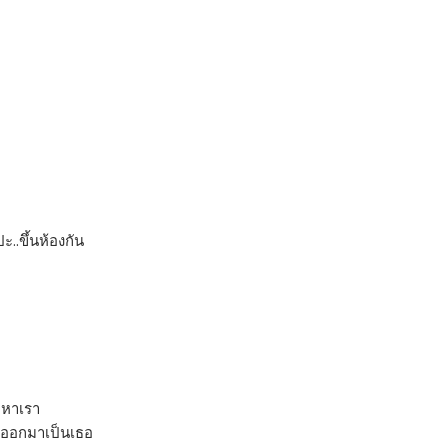
..ขึ้นห้องกัน
าหาเรา
จออกมาเป็นเธอ