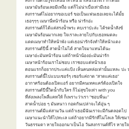
สงกรานต์ไม่รู้จะเล่นน้ำที่ไหน มาเล่นในใจเราก็ได้นะ
เมษามันร้อนเลยมีเหงื่อ แต่ก็ไม่น่าเบื่อเท่ามีเธอ
สงกรานต์ไม่อยากขอเบอร์ ขอเป็นแฟนเธอเลยจะได้มั้ย
เธอๆๆๆ เมษานี่หน้าร้อน หรือ น่ารักอ่ะ
สงกรานต์ก็ได้แค่สรงน้ำพระ คบเราป่ะล่ะ ได้รดน้ำสังข์
เมษามันร้อนมากเลย ใจเราละลายไปกับเธอหมดละ
แดดเมษาทำให้หน้าพัง แต่เธอน่ารักจังทำให้หน้าแดง
สงกรานต์ปีนี้ สาดน้ำไม่ได้ สาดใจมาแทนได้นะ
เมษาอ่ะมันหน้าร้อน แต่ถ้าหน้าน้องอ่ะมันน่ารัก
เมษาหน้าร้อนเราไม่ชอบ เราชอบแต่หน้าเธอ
ตอนแรกก็อยากประแค่แป้ง เห็นคนหล่อเท่านั้นแหละ ปะ ปะ
สงกรานต์นี้ไปแบบเซอร์ๆ เซอร์แค่ถาด “สาดแค่เธอ”
อากาศร้อนต้องเปิดแอร์ อยากมีคนเทคแคร์ต้องเปิดใจ
สงกรานต์ปีนี้วิดน้ำกับใคร ก็ไม่สุขใจเท่า with you
ที่ส่งเพลงโพลี่แคทให้ ก็เพราะว่าเรา “ชอบพี่นะ”
สาดน้ำบ่อย ๆ มันหนาว กอดกันเปล่าจะได้อุ่น ๆ
สงกรานต์มีแค่สามวัน แต่ถ้าเธอมีฉันเราจะมีกันตลอดไป
เมษาแนะนำให้ไปทะเล แต่ถ้าอยากมีรักที่ไม่โลเล ให้เซม
วันธรรมดา หายใจออกมาเป็นไอ วันสงกรานต์ทีไร หายใ