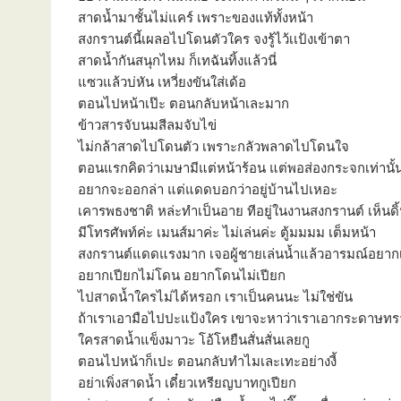
สาดน้ำมาชั้นไม่แคร์ เพราะของแท้ทั้งหน้า
สงกรานต์นี้เผลอไปโดนตัวใคร จงรู้ไว้เเป้งเข้าตา
สาดน้ำกันสนุกไหม ก็เทฉันทิ้งแล้วนี่
แซวแล้วบ่หัน เหวี่ยงขันใส่เด้อ
ตอนไปหน้าเป๊ะ ตอนกลับหน้าเละมาก
ข้าวสารจับนมสีลมจับไข่
ไม่กล้าสาดไปโดนตัว เพราะกลัวพลาดไปโดนใจ
ตอนแรกคิดว่าเมษามีแต่หน้าร้อน แต่พอส่องกระจกเท่านั้น
อยากจะออกล่า แต่แดดบอกว่าอยู่บ้านไปเหอะ
เคารพธงชาติ หล่ะทำเป็นอาย ทีอยู่ในงานสงกรานต์ เห็น
มีโทรศัพท์ค่ะ เมนส์มาค่ะ ไม่เล่นค่ะ ตู้มมมม เต็มหน้า
สงกรานต์แดดแรงมาก เจอผู้ชายเล่นน้ำแล้วอารมณ์อยาก
อยากเปียกไม่โดน อยากโดนไม่เปียก
ไปสาดน้ำใครไม่ได้หรอก เราเป็นคนนะ ไม่ใช่ขัน
ถ้าเราเอามือไปปะแป้งใคร เขาจะหาว่าเราเอากระดาษทร
ใครสาดน้ำแข็งมาวะ โอ้โหยืนสั่นสั่นเลยกู
ตอนไปหน้าก็เปะ ตอนกลับทำไมเละเทะอย่างงี้
อย่าเพิ่งสาดน้ำ เดี๋ยวเหรียญบาทกูเปียก