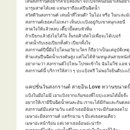
เล่นสงกรานต์อย่ากลัวเปลืองน้ำ จงไปจิ๊กคนอื่นมาเล่นอย่า
มารุมสาดได้เลย แฟนเราถือแค่ปืนฉีดน้ำ
สวัสดีวันสงกรานต์ เล่นน้ำที่ไหนดี? ในโอ่ง หรือ ในกะละมัง
สงกรานต์เธอคงไม่เหงา เห็นปะแป้งอยู่กับเขาสนุกเลยนี่
สาดใจให้แล้วหลบ เดี๊ยวปั๊ดตบหัวทิ่ม
ถ้าเปียกแล้วยังไม่ได้ใจ งั้นรอคิวถัดไปเพื่อจะได้เบอร์
สาดน้ำกับเธอเปียกทั้งตัว เปียกทั้งใจ
สงกรานต์ปีนี้มือไปโดนอวัยวะใคร ก็ถือว่าเป็นแค่อุบัติเหต
ห้ามเล่นปืนฉีดน้ำแรงดันสูง แต่ไม่ได้ห้ามหนูเล่นสายหนังน
อย่าถามว่า สงกรานต์ไปไหน โปรดเข้าใจ ฉันไม่ใช่ แอฟ 
สงกรานต์นี้ บริการให้สาว ๆ ปะแป้งฟรี ไม่พอใจยินดีปะแป้
แคปชั่นวันสงกรานต์ สายอิน Love หวานขนาดนี้
แป้งในมือไม่มี เอาแป้งจากแก้มของพี่ไปปะแทนได้มั้ยจ๊ะ
อยากให้เรามีปืนฉีดน้ำคนละอัน เราจะได้มีกันและกันตล
สงกรานต์มีแค่สามวัน แต่ถ้าเธอมีฉันเราจะมีกันตลอดไป
เมษาอ่ะมีสงกรานต์ แต่รักนาน ๆ มีแค่เธอคนเดียว
เมษาอ่ะหน้าร้อน แต่เวลาเธออ้อนอ่ะน่ารัก