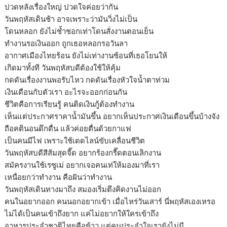
ปวดหลังเรื่องใหญ่ ปวดใจค่อยว่ากัน
วันพฤหัสเดินช้า อาจเพราะว่ามันวิ่งไม่เป็น
โดนหลอก ยังไม่ช้ำชอกเท่าโดนสั่งงานตอนเย็น
ทำงานรอเงินออก ถูกเธอหลอกรอวันลา
อากาศเมืองไทยร้อน ยังไม่เท่างานซ้อนที่เธอโยนให้
เกิดมาทั้งที วันพฤหัสบดีต้องใช้ให้คุ้ม
กดดันเรื่องงานพอรับไหว กดดันเรื่องหัวใจน้ำตาท่วม
เงินเดือนกับตัวเรา อะไรจะออกก่อนกัน
ชีวิตคือการเรียนรู้ คนติดเงินกู้ต้องทำงาน
เห็นแต่ประกาศราคาน้ำมันขึ้น อยากเห็นประกาศเงินเดือนขึ้นบ้างจัง
ถือคตินอนดึกดื่น แล้วค่อยตื่นด้วยกาแฟ
เป็นคนมีไฟ เพราะใช้เดดไลน์ขับเคลื่อนชีวิต
วันพฤหัสบดีสีส้มสุดจี๊ด อยากร้องกรี๊ดตอนเลิกงาน
สมัครงานใช้เรซูเม่ อยากเจอคนเท่ให้มองมาที่เรา
เหนื่อยกว่าทำงาน คือฝันว่าทำงาน
วันพฤหัสเดินทางมาถึง สมองเริ่มตึงคิดงานไม่ออก
คนในอยากออก คนนอกอยากเข้า เมื่อไหร่วันเสาร์ นี่พฤหัสเองเหรอ
ไม่ได้เป็นคนเข้าถึงยาก แค่ไม่อยากให้ใครเข้าถึง
อาหารประจำชาติไทยคือข้าว แต่คนประจำใจเรายังไม่มี