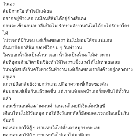
วันเอง
ส้มมีกากใย หัวใจมีแค่เธอ
อยากอยู่ข้างเธอ เหมือนสีส้มได้อยู่ข้างสีแดง
ก่อนจะเข้านอนอย่าลืมปิดไฟ รักษาพลังงานยังไม่ได้จะไปรักษาใคร
ได้
โปรเจกต์มีวันจบ แต่เรื่องของเรา ฉันไม่ยอมให้จบแน่นอน
ตื่นมาปัดตาสีส้ม กลบชีวิตขม ๆ วันทำงาน
ใครบอกน้ำส้มเป็นน้ำนางเอก น้ำส้มเป็นน้ำผลไม้ต่างหาก
ส้มที่อุดมด้วยวิตามินซียังทำให้ใจเราแข็งแรงได้ไม่เท่าเธอเลย
วันพฤหัสบดีเกินครึ่งทางวันทำงาน แต่เรื่องของเรายังค้างอยู่กลางทาง
อยู่เลย
แกะเปลือกส้มยังง่ายกว่าแกะเปลือกความขี้เกียจของฉัน
ส้มปอกแช่เย็นกินแล้วสดชื่น แต่เราแค่เจอหน้าเธอก็สดชื่นได้ทั้งวัน
แล้ว
ก่อนเข้านอนต้องสวดมนต์ ก่อนจนก็เคยมีเงินเต็มบัญชี
เดือนไหนไม่มีวันหยุด ต่อให้ถึงวันพฤหัสก็ยังหมดแรงเหมือนเป็นวัน
จันทร์
พอเธอบอกให้สู้ ๆ เราแทบวิ่งไปตั้งเตาหมูกระทะเลย
พอเธอบอกให้สู้ ๆ เราแทบวิ่งไปเอาไม่มาตีเลย