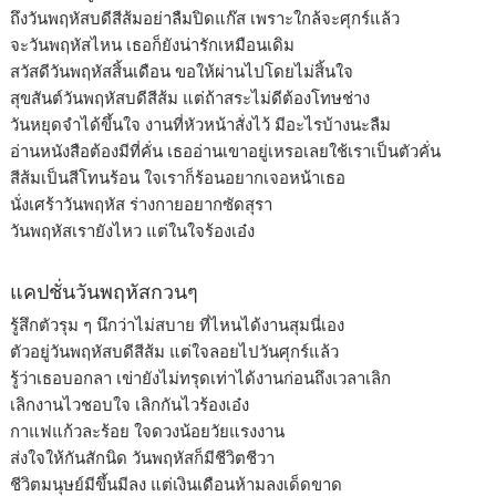
ถึงวันพฤหัสบดีสีส้มอย่าลืมปิดแก๊ส เพราะใกล้จะศุกร์แล้ว
จะวันพฤหัสไหน เธอก็ยังน่ารักเหมือนเดิม
สวัสดีวันพฤหัสสิ้นเดือน ขอให้ผ่านไปโดยไม่สิ้นใจ
สุขสันต์วันพฤหัสบดีสีส้ม แต่ถ้าสระไม่ดีต้องโทษช่าง
วันหยุดจำได้ขึ้นใจ งานที่หัวหน้าสั่งไว้ มีอะไรบ้างนะลืม
อ่านหนังสือต้องมีที่คั่น เธออ่านเขาอยู่เหรอเลยใช้เราเป็นตัวคั่น
สีส้มเป็นสีโทนร้อน ใจเราก็ร้อนอยากเจอหน้าเธอ
นั่งเศร้าวันพฤหัส ร่างกายอยากซัดสุรา
วันพฤหัสเรายังไหว แต่ในใจร้องเอ๋ง
แคปชั่นวันพฤหัสกวนๆ
รู้สึกตัวรุม ๆ นึกว่าไม่สบาย ที่ไหนได้งานสุมนี่เอง
ตัวอยู่วันพฤหัสบดีสีส้ม แต่ใจลอยไปวันศุกร์แล้ว
รู้ว่าเธอบอกลา เข่ายังไม่ทรุดเท่าได้งานก่อนถึงเวลาเลิก
เลิกงานไวชอบใจ เลิกกันไวร้องเอ๋ง
กาแฟแก้วละร้อย ใจดวงน้อยวัยแรงงาน
ส่งใจให้กันสักนิด วันพฤหัสก็มีชีวิตชีวา
ชีวิตมนุษย์มีขึ้นมีลง แต่เงินเดือนห้ามลงเด็ดขาด