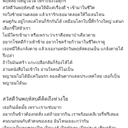
พฤหัสย่างหมูไม่ได้ เพราะยังไม่ศุกร์
สวัสดีวันพฤหัสบดี ขอให้มีแต่เรื่องดี ๆ เข้ามาในชีวิต
รถวิ่งซ้ายผ่านตลอด แล้วเรารักเธอมาตลอดให้วิ่งเลนไหน
คนคู่กัน อยู่ไกลแค่ไหนก็รักกันได้ เหมือนโลกใบนี้ที่กว้างใหญ่ แต่นก
เลือกขี้ใส่หัวเรา
ไม่มีใครเข้ามา หรือเพราะว่าเราคือหมาป่าเดียวดาย
อยากโชคดีก้าวเท้าซ้าย อยากโชคร้ายก้าวมาในชีวิตเราดู
เจอหมีให้แกล้งตาย แล้วเจองานหนักวันพฤหัสตอนเย็น แกล้งตายได้
รึเปล่า
ถ้าใจมันเศร้า แกะเปลือกส้มก็ร้องไห้ได้
อ่านหนังสือไม่เข้าใจ อ่านใจคนก็ไม่เป็น
พญายมไม่ได้มีแค่ในนรก ลองเดินตากแดดประเทศไทย เธอก็เป็น
พญายมได้นะ
สวัสดีวันพฤหัสบดีคิดถึงห่วงใย
เธอกินเผ็ดมั้ย เพราะเราแซ่บมาก
อยากกินข้าวต้องกดสั่ง แต่ถ้าอยากกิน..เราพร้อมเดลิเวอรี่ฟรีเสมอ
คนบนถนนกับตัวตนของเธอ อันไหนเยอะกว่ากัน
เกิดมาเป็นคนชอบเปิด เปิดแอร์ เปิดพัดลม เปิดประตู เชิญคร้าบ