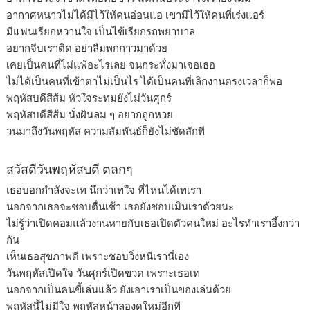
อากาศหนาวไม่ได้มีไว้ให้คนอ่อนแอ เขามีไว้ให้คนที่เร่งแอร์
มีแฟนเรียกหวานใจ เป็นไข้เรียกรถพยาบาล
อยากจีบเราติด อย่าลืมพกกาวมาด้วย
เคยเป็นคนที่ไม่แพ้อะไรเลย จนกระทั่งมาเจอเธอ
ไม่ได้เป็นคนที่เข้าตาไม่เป็นไร ได้เป็นคนที่เลิกงานตรงเวลาก็พอ
พฤหัสบดีสีส้ม หัวใจระทมยังไม่วันศุกร์
พฤหัสบดีสีส้ม นั่งฝันลม ๆ อยากถูกหวย
วนมาถึงวันพฤหัส ความสัมพันธ์ก็ยังไม่ชัดสักที
สวัสดีวันพฤหัสบดี ตลกๆ
เธอบอกกำลังจะเท นึกว่าเทใจ ที่ไหนได้เทเรา
นอกจากเธอจะชอบตื่นเช้า เธอยังชอบเมินเราด้วยนะ
ไม่รู้ว่าเปิดคอมแล้วงานหายกับเธอเปิดตัวคนใหม่ อะไรทำเราอึ้งกว่า
กัน
เห็นเธอสุขภาพดี เพราะชอบวิ่งหนีเรานี่เอง
วันพฤหัสเปิดใจ วันศุกร์เปิดขวด เพราะเธอเท
นอกจากเป็นคนขี้เล่นแล้ว ยังเอาเราเป็นของเล่นด้วย
พฤหัสนี้ไม่มีใจ พฤหัสหน้าลองดูใหม่อีกที