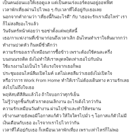
เป็นคนอ่อนแอให้เธอดูแล แต่เป็นคนเร่งแอร์ตอนอยู่ออฟฟิศ
เวลาพักเที่ยงผ่านไปไวพอ ๆ กับเวลาที่ได้อยู่กับเธอเลย
นอกจากคำถามว่า “เที่ยงนี้กินอะไรดี” กับ “เธอจะรักเราเมื่อไหร่” เรา
ก็ไม่สงสัยอะไรแล้ว
วันจันทร์หน้าค่อยว่า ขอซ่าตั้งแต่พฤหัสนี้
เธอ/กาแฟ/งานที่เข้ามาก่อนถึงเวลาเลิก อันไหนทำเราใจสั่นมากกว่า
ทำงานปวดหัว กินหมี่ซั่วดีกว่า
ความรักของเราก็เหมือนการซื้อข้าว เพราะต้องใช้คนละครึ่ง
บนถนนรถติด ยังไม่ทำให้เราหงุดหงิดเท่าเธอไปกับมัน
ใช้แรงงานไม่เป็นไร ได้แรงใจจากเธอก็พอ
ประชุมออนไลน์ลืมเปิดไมค์ แต่ไม่เคยลืมว่าเธอยังไม่เปิดใจ
หรือว่าการ Work From Home ทำให้เราไม่ต้องเดินทาง ความรักเลย
ส่งไปไม่ถึงใจเธอ
พฤหัสบดีสีส้มแล้วไง ถ้าใจบอกว่าศุกร์เย็น
ไม่รู้ว่าลูกชิ้นกับตัวเราตอนเลิกงาน อะไรเด้งไวกว่ากัน
ความรักเหมือนวันทำงาน ผ่านไปช้าและทำให้ทรมาน
เข้างานสายยังพอมีโอกาสแก้ตัว ให้ใจใครไปมั่ว ๆ โอกาสแก้ตัวไม่มี
เงินเดือนกับเธอ อะไรจากเราไปไวกว่ากัน
เวลาที่ได้อยู่กับเธอ ก็เหมือนเวลาพักเที่ยง เพราะเท่าไหร่ก็ไม่พอ