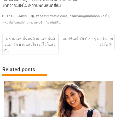
ยาที่ว่าขมยังไม่เท่าวันพฤหัสบดีสีส้ม
,
,
,
คำคม
แคปชั่น
สวัสดีวันพฤหัสบดี ตลกๆ
สวัสดีวันพฤหัสบดีคิดถึงห่วงใย
,
แคปชั่นวันพฤหัสกวนๆ
แคปชั่นเกี่ยวกับสีสัน
Post
รวมแคปชั่นคนอ้วน แคปชั่นอ้
แคปชั่นเด็กวิทย์ ฮา ๆ เอาใจสาย
navigation
วนน่ารัก อ้วนแล้วไง เอวไวก็แล้ว
เนิร์ด
กัน
Related posts