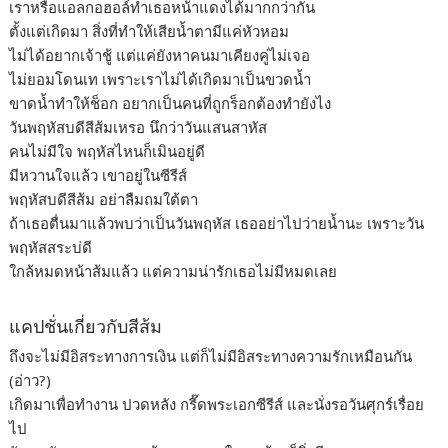
เราหรือแอลกอฮอล์ทำเธอหน้าแดงได้มากกว่ากัน
ตั้งแต่เกิดมา สิ่งที่ทำให้เสียน้ำตามีแค่หัวหอม
ไม่ได้อยากเจ้าชู้ แต่แค่ยังหาคนมาเคียงคู่ไม่เจอ
ไม่ยอมโดนเท เพราะเราไม่ได้เกิดมาเป็นขวดน้ำ
ขาดน้ำทำให้ช็อก อยากเป็นคนที่ถูกร็อกต้องทำยังไง
วันพฤหัสบดีสีส้มเหรอ นึกว่าวันแสนสาหัส
คนไม่มีใจ พฤหัสไหนก็เมินอยู่ดี
มีหวานใจแล้ว เขาอยู่ในซีรีส์
พฤหัสบดีสีส้ม อย่าลืมถมใต้ตา
ถ้าเธอตื่นมาแล้วพบว่าเป็นวันพฤหัส เธออย่าไปว่ายน้ำนะ เพราะวัน
พฤหัสสระบ่ดี
ใกล้หมดหน้าส้มแล้ว แต่ความน่ารักเธอไม่มีหมดเลย
แคปชั่นเกี่ยวกับสีส้ม
ถึงจะไม่มีอิสระทางการเงิน แต่ก็ไม่มีอิสระทางความรักเหมือนกัน
(อ่าว?)
เกิดมาเพื่อทำงาน ปวดหลัง กรี๊ดพระเอกซีรีส์ และนั่งรอวันศุกร์เรื่อย
ไป