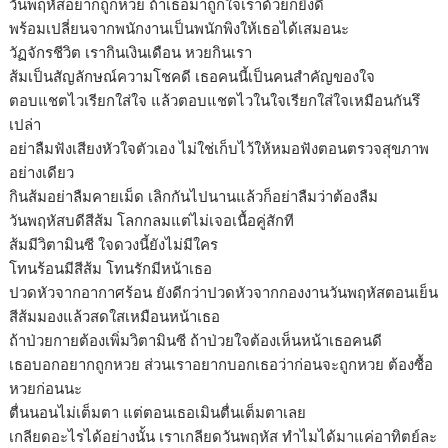
วันพฤหัสอยากถูกหวย ถ้าเธอมาถูกใจเราด้วยก็ยิ่งดี
พร้อมเปลี่ยนจากพนักงานเป็นพนักพิงให้เธอได้เสมอนะ
วัฏจักรชีวิต เรากินเงินเดือน หวยกินเรา
ส้มเป็นสัญลักษณ์ความโชคดี เธอคนนี้เป็นคนสำคัญของใจ
ตอบแชตไวเรียกใส่ใจ แล้วตอบแชตไวในใจเรียกใส่ใจเหมือนกันรึ
เปล่า
อย่าลืมฟังเสียงหัวใจตัวเอง ไม่ใช่เก็บไว้ให้หมอฟังตอนตรวจสุขภาพ
อย่างเดียว
กินส้มอย่าลืมคายเม็ด เลิกกันไปนานแล้วก็อย่าลืมว่าต้องลืม
วันพฤหัสบดีสีส้ม โลกกลมแต่ไม่เจอเนื้อคู่สักที
ส้มมีวิตามินซี ใจดวงนี้ยังไม่มีใคร
โทนร้อนมีสีส้ม โทนรักมีหน้าเธอ
ปวดหัวจากอากาศร้อน ยังดีกว่าปวดหัวจากกองงานวันพฤหัสตอนเย็น
สีส้มมองแล้วสดใสเหมือนหน้าเธอ
ถ้าป่วยกายต้องเพิ่มวิตามินซี ถ้าป่วยใจต้องเห็นหน้าเธอคนดี
เธอบอกอยากถูกหวย ส่วนเราอยากบอกเธอว่าก่อนจะถูกหวย ต้องซื้อ
หวยก่อนนะ
ตื่นนอนไม่เต็มตา แต่ตอนเธอเมินตื่นเต็มตาเลย
เกลียดอะไรได้อย่างนั้น เราเกลียดวันพฤหัส ทำไมได้มาแค่อาทิตย์ละ