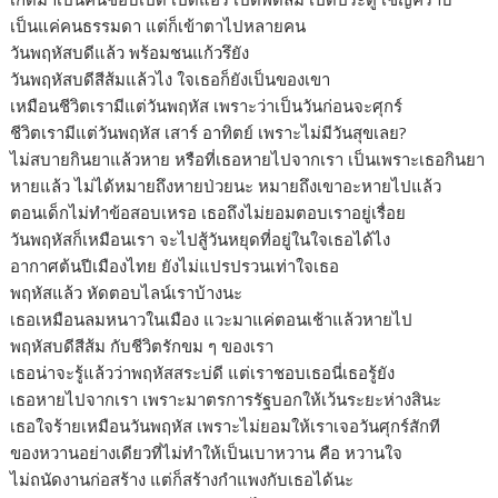
เป็นแค่คนธรรมดา แต่ก็เข้าตาไปหลายคน
วันพฤหัสบดีแล้ว พร้อมชนแก้วรึยัง
วันพฤหัสบดีสีส้มแล้วไง ใจเธอก็ยังเป็นของเขา
เหมือนชีวิตเรามีแต่วันพฤหัส เพราะว่าเป็นวันก่อนจะศุกร์
ชีวิตเรามีแต่วันพฤหัส เสาร์ อาทิตย์ เพราะไม่มีวันสุขเลย?
ไม่สบายกินยาแล้วหาย หรือที่เธอหายไปจากเรา เป็นเพราะเธอกินยา
หายแล้ว ไม่ได้หมายถึงหายป่วยนะ หมายถึงเขาอะหายไปแล้ว
ตอนเด็กไม่ทำข้อสอบเหรอ เธอถึงไม่ยอมตอบเราอยู่เรื่อย
วันพฤหัสก็เหมือนเรา จะไปสู้วันหยุดที่อยู่ในใจเธอได้ไง
อากาศต้นปีเมืองไทย ยังไม่แปรปรวนเท่าใจเธอ
พฤหัสแล้ว หัดตอบไลน์เราบ้างนะ
เธอเหมือนลมหนาวในเมือง แวะมาแค่ตอนเช้าแล้วหายไป
พฤหัสบดีสีส้ม กับชีวิตรักขม ๆ ของเรา
เธอน่าจะรู้แล้วว่าพฤหัสสระบ่ดี แต่เราชอบเธอนี่เธอรู้ยัง
เธอหายไปจากเรา เพราะมาตรการรัฐบอกให้เว้นระยะห่างสินะ
เธอใจร้ายเหมือนวันพฤหัส เพราะไม่ยอมให้เราเจอวันศุกร์สักที
ของหวานอย่างเดียวที่ไม่ทำให้เป็นเบาหวาน คือ หวานใจ
ไม่ถนัดงานก่อสร้าง แต่ก็สร้างกำแพงกับเธอได้นะ