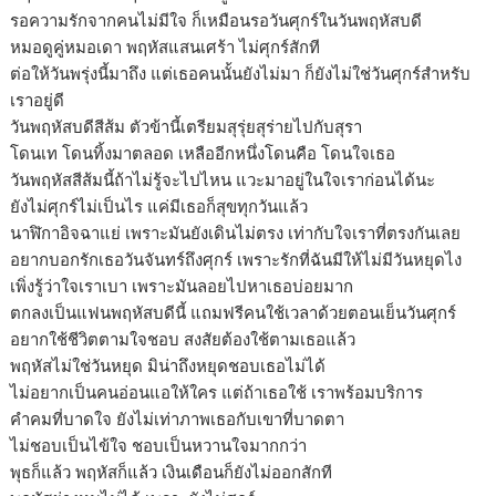
รอความรักจากคนไม่มีใจ ก็เหมือนรอวันศุกร์ในวันพฤหัสบดี
หมอดูคู่หมอเดา พฤหัสแสนเศร้า ไม่ศุกร์สักที
ต่อให้วันพรุ่งนี้มาถึง แต่เธอคนนั้นยังไม่มา ก็ยังไม่ใช่วันศุกร์สำหรับ
เราอยู่ดี
วันพฤหัสบดีสีส้ม ตัวข้านี้เตรียมสุรุ่ยสุร่ายไปกับสุรา
โดนเท โดนทิ้งมาตลอด เหลืออีกหนึ่งโดนคือ โดนใจเธอ
วันพฤหัสสีส้มนี้ถ้าไม่รู้จะไปไหน แวะมาอยู่ในใจเราก่อนได้นะ
ยังไม่ศุกร์ไม่เป็นไร แค่มีเธอก็สุขทุกวันแล้ว
นาฬิกาอิจฉาแย่ เพราะมันยังเดินไม่ตรง เท่ากับใจเราที่ตรงกันเลย
อยากบอกรักเธอวันจันทร์ถึงศุกร์ เพราะรักที่ฉันมีให้ไม่มีวันหยุดไง
เพิ่งรู้ว่าใจเราเบา เพราะมันลอยไปหาเธอบ่อยมาก
ตกลงเป็นแฟนพฤหัสบดีนี้ แถมฟรีคนใช้เวลาด้วยตอนเย็นวันศุกร์
อยากใช้ชีวิตตามใจชอบ สงสัยต้องใช้ตามเธอแล้ว
พฤหัสไม่ใช่วันหยุด มิน่าถึงหยุดชอบเธอไม่ได้
ไม่อยากเป็นคนอ่อนแอให้ใคร แต่ถ้าเธอใช้ เราพร้อมบริการ
คำคมที่บาดใจ ยังไม่เท่าภาพเธอกับเขาที่บาดตา
ไม่ชอบเป็นไข้ใจ ชอบเป็นหวานใจมากกว่า
พุธก็แล้ว พฤหัสก็แล้ว เงินเดือนก็ยังไม่ออกสักที